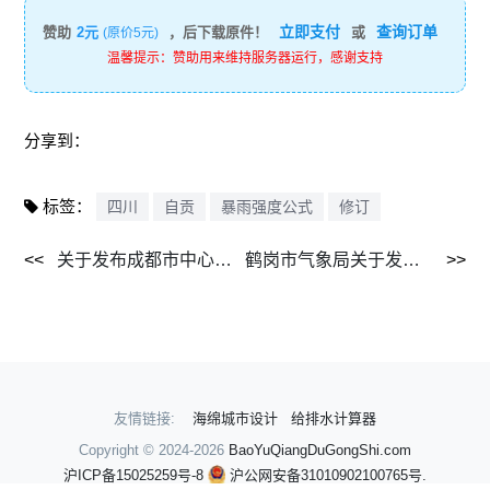
立即支付
查询订单
赞助
2元
，后下载原件！
或
(原价5元)
温馨提示：赞助用来维持服务器运行，感谢支持
分享到：
标签：
四川
自贡
暴雨强度公式
修订
关于发布成都市中心城区暴雨强度公式（修订）的公告 2015.png
鹤岗市气象局关于发布实施鹤岗市中心城区暴雨强度公式的通告-2020年.mhtml
友情链接:
海绵城市设计
给排水计算器
Copyright © 2024-2026
BaoYuQiangDuGongShi.com
沪ICP备15025259号-8
沪公网安备31010902100765号.