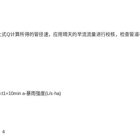
上式Q计算所得的管径速，应用晴天的早流流量进行校核，检查管
=10min a-暴雨强度(L/s·ha)
。4