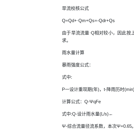
旱流校核公式
Q=Qd+·Qm+Qs=-Qdr+Qs
由于旱流流量·Q相对较小，因此按
求。
雨水量计算
暴雨强度公式：
式中:
P一设计重现期(年)，t-降雨历时(min):t1
计算公式：Q-ΨqFe
式中:Q-设计雨水量(L/s)←
Ψ-综合流量径流系数，本次Ψ=0.65