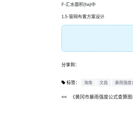
F-汇水面积(ha)中
1.5·管网布置方案设计
分享到：
标签：
海南
文昌
暴雨强度
《黄冈市暴雨强度公式查算图表》数