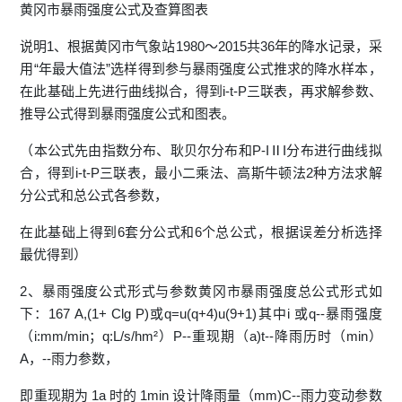
黄冈市暴雨强度公式及查算图表
说明1、根据黄冈市气象站1980～2015共36年的降水记录，采
用“年最大值法”选样得到参与暴雨强度公式推求的降水样本，
在此基础上先进行曲线拟合，得到i-t-P三联表，再求解参数、
推导公式得到暴雨强度公式和图表。
（本公式先由指数分布、耿贝尔分布和P-IⅡI分布进行曲线拟
合，得到i-t-P三联表，最小二乘法、高斯牛顿法2种方法求解
分公式和总公式各参数，
在此基础上得到6套分公式和6个总公式，根据误差分析选择
最优得到）
2、暴雨强度公式形式与参数黄冈市暴雨强度总公式形式如
下：167 A,(1+ Clg P)或q=u(q+4)u(9+1)其中i 或q--暴雨强度
（i:mm/min；q:L/s/hm²）P--重现期（a)t--降雨历时（min）
A，--雨力参数，
即重现期为 1a 时的 1min 设计降雨量（mm)C--雨力变动参数