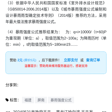
（3）依据中华人民共和国国家标准《室外排水设计规范》
（GB50014-2006.2014版）以及《城市暴雨强度公式编制和
设计暴雨雨型确定技术导则》（2014版）推荐的方法，采用
年最大值法推求暴雨强度公式。
（4）暴雨强度公式推荐结果为： 为：q=i×10000/（t×60)P
为重现期（单位：a），取值范围为2~100a；为降雨历时（单
位：min），t的取值范围为5~180min19……
立即支付
查询订单
赞助
2元
，后下载原件！
或
(原价5元)
温馨提示：赞助用来维持服务器运行，感谢支持
分享到：
标签：
福建
屏南
暴雨强度公式