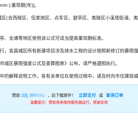
in );重现期(年)]。
城区(含西陵区、伍家岗区、点军区、猇亭区、夷陵区小溪塔街道、
亭、全通等地区使用该公式可适当提高重现期标准。
行，宜昌城区所有新建项目涉及排水工程的设计按照新修订的暴雨
市城区暴雨强度公式及查算图表》公布，请严格遵照执行。
中的解释说明工作，各有关单位在使用过程中，请及时向市住建局
立即支付
查询订单
赞助
2元
，后下载原件！
或
(原价5元)
温馨提示：赞助用来维持服务器运行，感谢支持