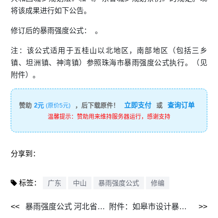
将该成果进行如下公告。
修订后的暴雨强度公式： 。
注：该公式适用于五桂山以北地区，南部地区（包括三乡
镇、坦洲镇、神湾镇）参照珠海市暴雨强度公式执行。（见
附件）。
立即支付
查询订单
赞助
2元
，后下载原件！
或
(原价5元)
温馨提示：赞助用来维持服务器运行，感谢支持
分享到：
标签：
广东
中山
暴雨强度公式
修编
暴雨强度公式 河北省雄安新区 长历时及其设计雨型推求[J]（2021.5）.pdf
附件：如皋市设计暴雨强度公式和设计雨型2024.05.17.doc