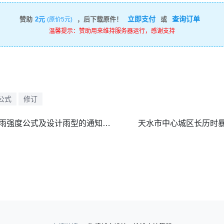
立即支付
查询订单
赞助
2元
，后下载原件！
或
(原价5元)
温馨提示：赞助用来维持服务器运行，感谢支持
公式
修订
市政府关于公布太仓市设计暴雨强度公式及设计雨型的通知 _ 2023年11月.pdf
天水市中心城区长历时暴雨强