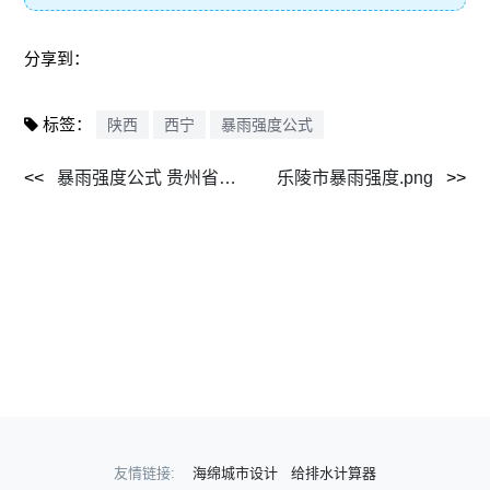
分享到：
标签：
陕西
西宁
暴雨强度公式
暴雨强度公式 贵州省六盘水市新版推求探讨[J]（2016.3）.pdf
乐陵市暴雨强度.png
友情链接:
海绵城市设计
给排水计算器