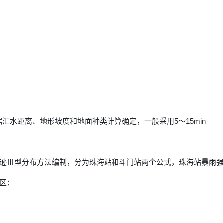
据汇水距离、地形坡度和地面种类计算确定，一般采用5～15min
逊Ⅲ型分布方法编制，分为珠海站和斗门站两个公式，珠海站暴雨
区：