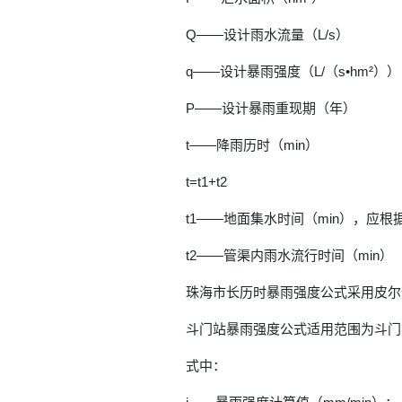
Q——设计雨水流量（L/s）
q——设计暴雨强度（L/（s•hm²））
P——设计暴雨重现期（年）
t——降雨历时（min）
t=t1+t2
t1——地面集水时间（min），应根
t2——管渠内雨水流行时间（min）
珠海市长历时暴雨强度公式采用皮尔
斗门站暴雨强度公式适用范围为斗门
式中：