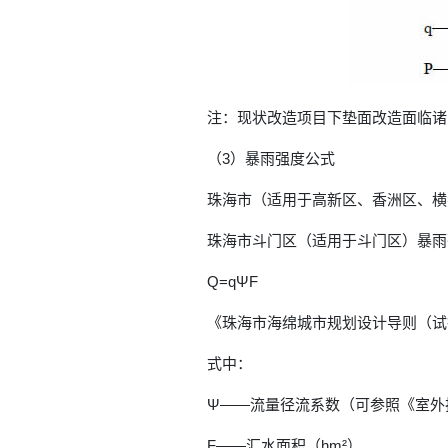
注：现状改造项目下垫面改造面临诸
（3）暴雨强度公式
珠海市（适用于高新区、香洲区、横
珠海市斗门区（适用于斗门区）暴雨强
Q=qΨF
《珠海市海绵城市规划设计导则（试
式中：
Ψ——流量径流系数（可参照《室外排
F——汇水面积（hm²）