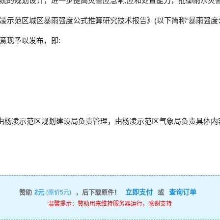
统的规划设计，进一步提高灾書应急响,应和处置能力，抵御雨水灾
凌示范区城区暴雨强度公式推算研究技术报告》(以下简称“暴雨强度公
意现予以发布，即:
，由杨凌示范区规划建设局负责管理，由杨凌示范区气象局负责具体内
立即支付
查询订单
赞助
2元
，后下载原件！
或
(原价5元)
温馨提示：赞助用来维持服务器运行，感谢支持