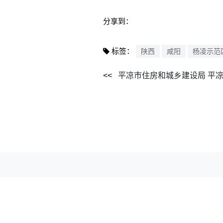
分享到：
标签：
陕西
咸阳
杨凌示范