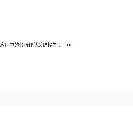
开远市关于暴雨强度公式在实际应用中的分析评估总结报告 2017.doc