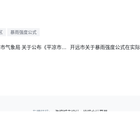
区
暴雨强度公式
平凉市住房和城乡建设局 平凉市气象局 关于公布《平凉市中心城区暴雨强度 公式技术报告》的通知2023-6-12.png
友情链接:
海绵城市设计
给排水计算器
Copyright © 2024-2026
BaoYuQiangDuGongShi.com
沪ICP备15025259号-8
沪公网安备31010902100765号.