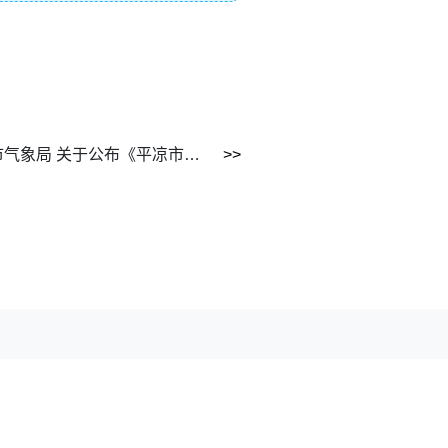
平凉市住房和城乡建设局 平凉市气象局 关于公布《平凉市中心城区暴雨强度 公式技术报告》的通知2023-6-12.png