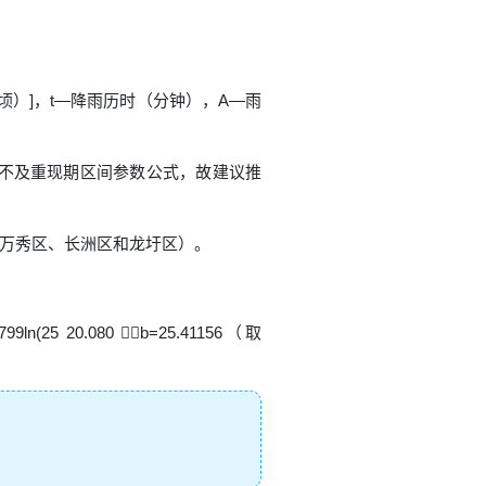
顷）]，t—降雨历时（分钟），A—雨
度不及重现期区间参数公式，故建议推
区（万秀区、长洲区和龙圩区）。
ln(25 20.080 b=25.41156（取