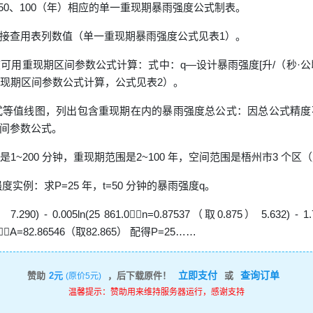
0、50、100（年）相应的单一重现期暴雨强度公式制表。
接查用表列数值（单一重现期暴雨强度公式见表1）。
可用重现期区间参数公式计算：式中：q—设计暴雨强度[升/（秒·公
按重现期区间参数公式计算，公式见表2）。
式等值线图，列出包含重现期在内的暴雨强度总公式：因总公式精
间参数公式。
1~200 分钟，重现期范围是2~100 年，空间范围是梧州市3 个
例：求P=25 年，t=50 分钟的暴雨强度q。
.005ln(25 861.0n=0.87537（取0.875） 5.632) - 1.799
31.12A=82.86546（取82.865） 配得P=25……
立即支付
查询订单
赞助
2元
，后下载原件！
或
(原价5元)
温馨提示：赞助用来维持服务器运行，感谢支持