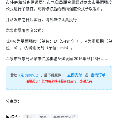
市住房和城乡建设局与市气象局联合组织对龙泉市暴雨强度
公式进行了修订，现将修订后的暴雨强度公式予以发布，
并从发布之日起实行，请各单位认真执行
龙泉市暴雨强度公式：
式中q为暴雨强度（单位：L/（S·hm²）），P为重现期（单
位：a），t为降雨历时（单位：min）。
龙泉市气象局龙泉市住房和城乡建设局 2016年9月28日……
立即支付
查询订单
赞助
2元
，后下载原件！
或
(原价5元)
温馨提示：赞助用来维持服务器运行，感谢支持
分享到：
标签：
浙江
龙泉
暴雨强度公式