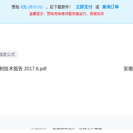
立即支付
查询订单
赞助
2元
，后下载原件！
或
(原价5元)
温馨提示：赞助用来维持服务器运行，感谢支持
强度公式
报告 2017.6.pdf
安徽
友情链接:
海绵城市设计
给排水计算器