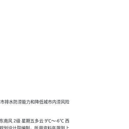
城市排水防涝能力和降低城市内涝风险
东南风 2级 星期五多云 9℃～-6℃ 西
规划设计院编制，所用资料年限到上