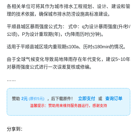
各相关单位可将其作为城市排水工程规划、设计、建设和管
理的技术依据，确保城市排水防涝设施高标准建设。
平顺县城区暴雨强度公式为： 式中：q为设计暴雨强度(升/秒/
公顷)，P为设计重现期(年)，t为降雨历时(分钟)。
适用于平顺县城区境内重现期≤100a、历时≤180min的情况。
由于全球气候变化导致局地降雨存在年代变化，建议5~10年
对暴雨强度公式进行一次误差复核或修编。
……
立即支付
查询订单
赞助
2元
，后下载原件！
或
(原价5元)
温馨提示：赞助用来维持服务器运行，感谢支持
分享到：