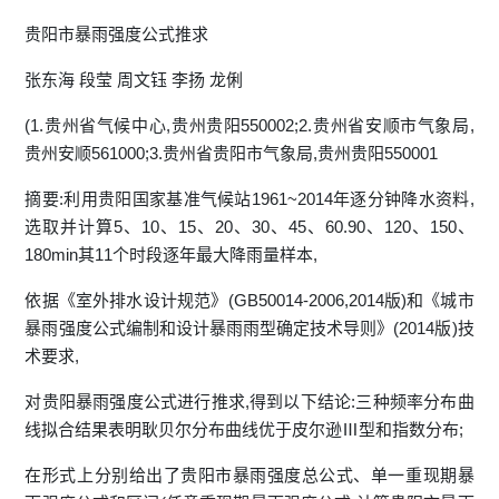
贵阳市暴雨强度公式推求
张东海 段莹 周文钰 李扬 龙俐
(1.贵州省气候中心,贵州贵阳550002;2.贵州省安顺市气象局,
贵州安顺561000;3.贵州省贵阳市气象局,贵州贵阳550001
摘要:利用贵阳国家基准气候站1961~2014年逐分钟降水资料,
选取并计算5、10、15、20、30、45、60.90、120、150、
180min其11个时段逐年最大降雨量样本,
依据《室外排水设计规范》(GB50014-2006,2014版)和《城市
暴雨强度公式编制和设计暴雨雨型确定技术导则》(2014版)技
术要求,
对贵阳暴雨强度公式进行推求,得到以下结论:三种频率分布曲
线拟合结果表明耿贝尔分布曲线优于皮尔逊Ⅲ型和指数分布;
在形式上分别给出了贵阳市暴雨强度总公式、单一重现期暴