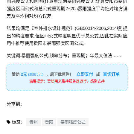
雨强度公式和区间(任意重现期暴雨强度公式;计算贵阳市暴雨
强度区间公式和总公式重现期2~20a暴雨强度平均绝对均方误
差及平均相对均方误差,
结果均满足《室外排水设计规范》(GB50014-2006,2014版)提
出的精度要求,但区间公式精度明显优于总公式,因此在实际应
用中推荐使用贵阳市暴雨强度区间公式。
关键词:暴丽强度公式;频率分布；重现期；年最大值法……
立即支付
查询订单
赞助
2元
，后下载原件！
或
(原价5元)
温馨提示：赞助用来维持服务器运行，感谢支持
分享到：
标签：
贵州
贵阳
暴雨强度公式