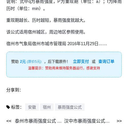
说明：式中q为暴雨强度，P为重现期（单位：a）；t为降雨
历时（单位：min）。
重现期越长、历时越短，暴雨强度就越大。
该公式适用宿州城区，周边地区参照使用。
宿州市气象局宿州市城市管理局 2016年11月29日……
立即支付
查询订单
赞助
2元
，后下载原件！
或
(原价5元)
温馨提示：赞助用来维持服务器运行，感谢支持
分享到：
标签：
安徽
宿州
暴雨强度公式
泰州市暴雨强度公式 泰州市“十四五”城市排水（雨水）防汛排涝规划 2021年10月.pdf
汉中市暴雨强度公式推算与适用性分析 2021.pdf