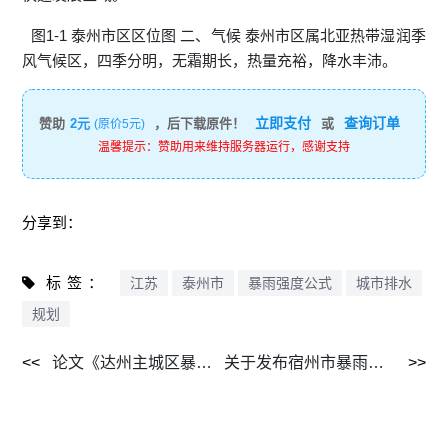
图1-1 泰州市区区位图 二、气候 泰州市区属北亚热带湿润季
风气候区，四季分明，无霜期长，热量充裕，降水丰沛。
立即支付
查询订单
赞助
2元
，后下载原件！
或
(原价5元)
温馨提示：赞助用来维持服务器运行，感谢支持
分享到：
标签：
江苏
泰州市
暴雨强度公式
城市排水
规划
论文《达州主城区暴雨强度总公式计算及对比分析》肖鹏，陈怡蓓，郑文权，于竹娟 2015.6.pdf
关于发布宿州市暴雨强度公式的通知2016年11月.png