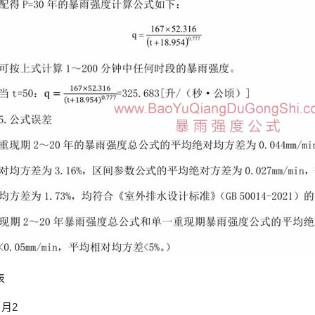
表
 月2