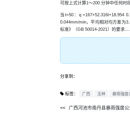
可按上式计算1～200 分钟中任何
当t=50：q =167×52.316t+
0.044mm/min，平均相对均方差
标准》（GB 50014-2021）的要求
分享到：
标签：
广西
玉林
暴雨强度
广西河池市南丹县暴雨强度公式 2