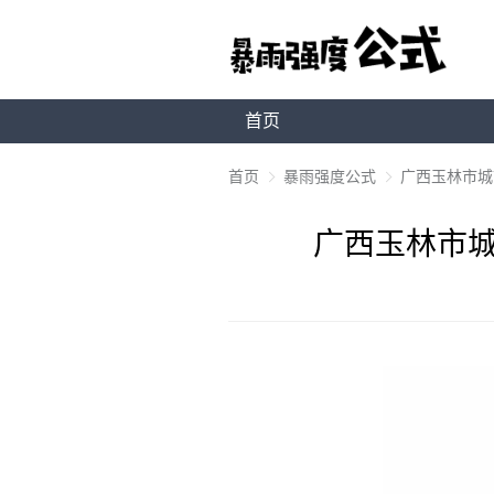
首页
首页
暴雨强度公式
广西玉林市城市
广西玉林市城市