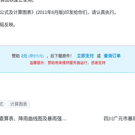
式及计算图表》(2011年6月版)印发给你们，请认真执行。
局反映。
立即支付
查询订单
赞助
2元
，后下载原件！
或
(原价5元)
温馨提示：赞助用来维持服务器运行，感谢支持
式
计算图表
宜春市中心城区暴雨强度公式查算表、降雨曲线图及暴雨强度曲线图、雨型结果.doc
四川广元市暴雨强