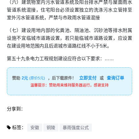
（六）建筑物室内污水管道系统及阳台排水严禁与屋面雨水
管道系统混接，住宅阳台必须设置独立的洗涤污水立管排至
室外污水管道系统，严禁与市政雨水管道混接
（七）建设用地内部的化粪池、隔油池、沉砂池等排水附属
设施不宜临城市道路设置，若只能临城市道路设置，应设置
在建设用地范围内且后退城市道路红线不小于5米。
第五十九条电力工程规划建设应符合以下要求：……
立即支付
查询订单
赞助
2元
，后下载原件！
或
(原价5元)
温馨提示：赞助用来维持服务器运行，感谢支持
分享到：
标签：
安徽
铜陵
暴雨强度公式