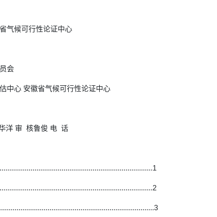
省气候可行性论证中心
员会
估中心 安徽省气候可行性论证中心
华洋 审 核鲁俊 电 话
.........................................................................1
.........................................................................2
........................................................................3