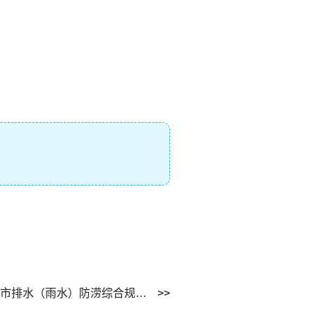
西安市新暴雨强度公式《西安城市排水（雨水）防涝综合规划》截图.png